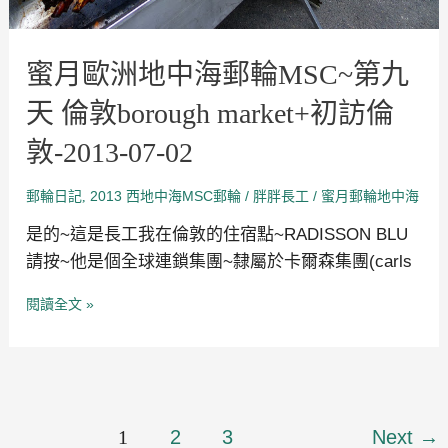
訪
倫
敦-2013-
07-
蜜月歐洲地中海郵輪MSC~第九
02
天 倫敦borough market+初訪倫
敦-2013-07-02
郵輪日記
2013 西地中海MSC郵輪
/
/
蜜月郵輪地中海
,
胖胖長工
是的~這是長工我在倫敦的住宿點~RADISSON BLU
請按~他是個全球連鎖集團~隸屬於卡爾森集團(carls
閱讀全文 »
1
2
3
Next
→