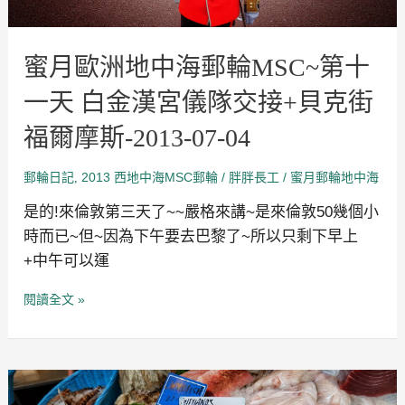
天
白
金
蜜月歐洲地中海郵輪MSC~第十
漢
宮
儀
一天 白金漢宮儀隊交接+貝克街
隊
交
福爾摩斯-2013-07-04
接
+貝
克
郵輪日記
2013 西地中海MSC郵輪
/
/
蜜月郵輪地中海
,
胖胖長工
街
福
是的!來倫敦第三天了~~嚴格來講~是來倫敦50幾個小
爾
摩
時而已~但~因為下午要去巴黎了~所以只剩下早上
斯-2013-
+中午可以運
07-
04
閱讀全文 »
蜜
月