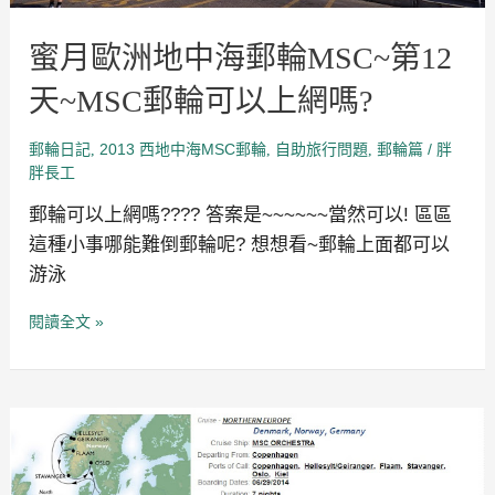
郵
輪
蜜月歐洲地中海郵輪MSC~第12
可
以
上
天~MSC郵輪可以上網嗎?
網
嗎?
郵輪日記
2013 西地中海MSC郵輪
自助旅行問題
郵輪篇
/
,
,
,
胖
胖長工
郵輪可以上網嗎???? 答案是~~~~~~當然可以! 區區
這種小事哪能難倒郵輪呢? 想想看~郵輪上面都可以
游泳
閱讀全文 »
北
歐
倫
敦
~02~