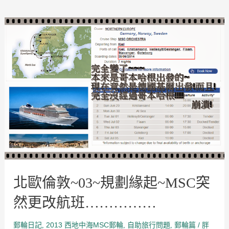
北
歐
倫
敦
~03~
規
劃
緣
起
~MSC
突
然
更
改
航
班……………
北歐倫敦~03~規劃緣起~MSC突
然更改航班……………
郵輪日記
2013 西地中海MSC郵輪
自助旅行問題
郵輪篇
/
,
,
,
胖