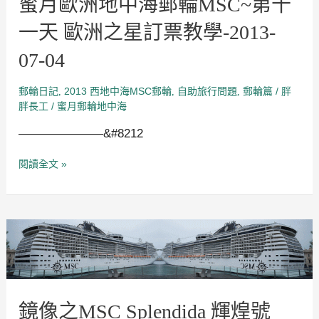
蜜月歐洲地中海郵輪MSC~第十
星
訂
一天 歐洲之星訂票教學-2013-
票
教
07-04
學-2013-
07-
04
郵輪日記
2013 西地中海MSC郵輪
自助旅行問題
郵輪篇
/
,
,
,
胖
/
蜜月郵輪地中海
胖長工
———————&#8212
閱讀全文 »
鏡
像
之
MSC
Splendida
輝
煌
鏡像之MSC Splendida 輝煌號
號