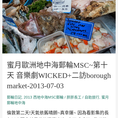
歐
洲
地
中
海
郵
輪
MSC~
第
十
天
音
樂
劇
蜜月歐洲地中海郵輪MSC~第十
WICKED+二
訪
borough
天 音樂劇WICKED+二訪borough
market-
2013-
market-2013-07-03
07-
03
郵輪日記
2013 西地中海MSC郵輪
/
/
自助旅行
蜜月
,
胖胖長工
,
郵輪地中海
倫敦第二天!天氣依舊晴朗~真幸運~ 因為看影集的長