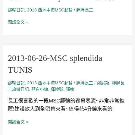
郵輪日記
2013 西地中海MSC郵輪
/
,
胖胖長工
閱讀全文 »
2013-
2013-06-26-MSC splendida
06-
26-
TUNIS
MSC
splendida
TUNIS
郵輪日記
2013 西地中海MSC郵輪
/
/
突尼斯
胖胖長
,
胖胖長工
,
工旅遊日記
藍白小鎮
輝煌號
郵輪
,
,
,
長工很喜歡的一段MSC郵輪的謝幕表演~非常非常推
薦!建議放大到全螢幕來看~值得花4分鐘來看的!
閱讀全文 »