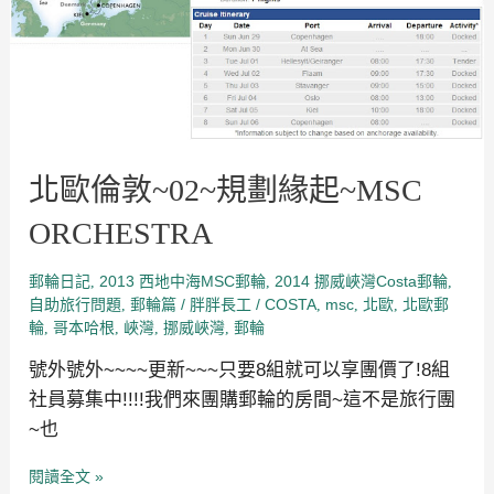
規
劃
緣
起
~MSC
ORCHESTRA
北歐倫敦~02~規劃緣起~MSC
ORCHESTRA
郵輪日記
2013 西地中海MSC郵輪
2014 挪威峽灣Costa郵輪
,
,
,
自助旅行問題
郵輪篇
/
/
COSTA
msc
北歐
北歐郵
,
胖胖長工
,
,
,
輪
哥本哈根
峽灣
挪威峽灣
郵輪
,
,
,
,
號外號外~~~~更新~~~只要8組就可以享團價了!8組
社員募集中!!!!我們來團購郵輪的房間~這不是旅行團
~也
閱讀全文 »