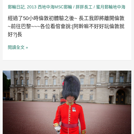
07-
郵輪日記
2013 西地中海MSC郵輪
/
/
蜜月郵輪地中海
,
胖胖長工
04
經過了50小時倫敦初體驗之後~ 長工我即將離開倫敦
~前往巴黎~~~各位看倌會說:[阿幹嘛不好好玩倫敦就
好?]長
閱讀全文 »
蜜
月
歐
洲
地
中
海
郵
輪
MSC~
第
十
一