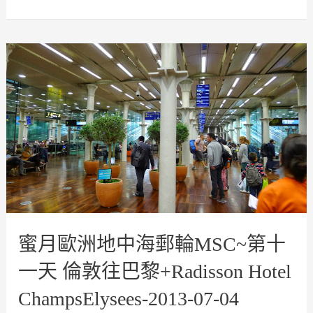
蜜
月
歐
洲
地
中
海
郵
輪
MSC~
第
十
一
天
倫
敦
往
蜜月歐洲地中海郵輪MSC~第十
巴
黎
一天 倫敦往巴黎+Radisson Hotel
+Radisson
Hotel
ChampsElysees-2013-07-04
ChampsElysees-
2013-