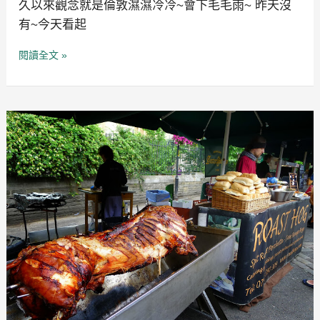
久以來觀念就是倫敦濕濕冷冷~會下毛毛雨~ 昨天沒
有~今天看起
閱讀全文 »
蜜
月
歐
洲
地
中
海
郵
輪
MSC~
第
九
天
倫
敦
borough
market+初