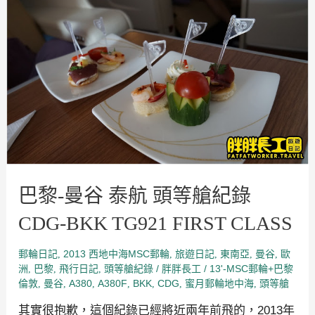
黎-
曼
谷
泰
航
頭
等
艙
紀
錄
CDG-
BKK
TG921
FIRST
CLASS
巴黎-曼谷 泰航 頭等艙紀錄
CDG-BKK TG921 FIRST CLASS
郵輪日記
2013 西地中海MSC郵輪
旅遊日記
東南亞
曼谷
歐
,
,
,
,
,
洲
巴黎
飛行日記
頭等艙紀錄
/
/
13'-MSC郵輪+巴黎
,
,
,
胖胖長工
倫敦
曼谷
A380
A380F
BKK
CDG
蜜月郵輪地中海
頭等艙
,
,
,
,
,
,
,
其實很抱歉，這個紀錄已經將近兩年前飛的，2013年