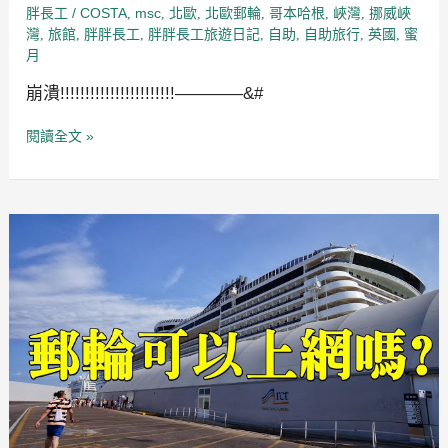
/
COSTA
msc
北歐
北歐郵輪
哥本哈根
峽灣
挪威峽
胖長工
,
,
,
,
,
,
灣
旅館
胖胖長工
胖胖長工旅遊日記
自助
自助旅行
英國
蜜
,
,
,
,
,
,
,
月
崩潰!!!!!!!!!!!!!!!!!!!!!!!————&#
閱讀全文 »
蜜
月
歐
洲
地
中
海
郵
輪
MSC~
第
12
天
~MSC