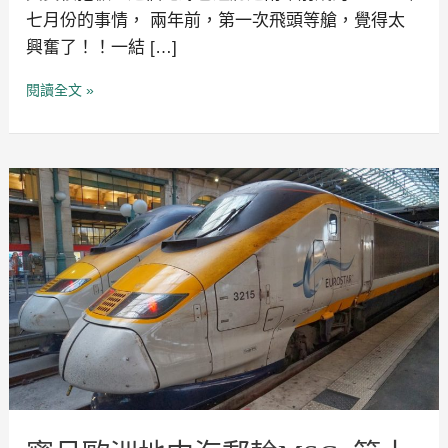
七月份的事情， 兩年前，第一次飛頭等艙，覺得太
興奮了！！一結 […]
閱讀全文 »
蜜
月
歐
洲
地
中
海
郵
輪
MSC~
第
十
一
天
歐
洲
之