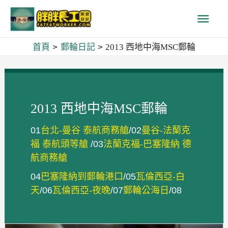
跳
主
至
主
要
首頁
郵輪日記
2013 西地中海MSC郵輪
要
內
選
容
單
2013 西地中海MSC郵輪
01
台北-曼谷 泰航商務艙
/02
曼谷-法蘭克
福 泰航頭等艙
/03
法蘭克福-巴塞隆納 德
航商務艙
04
巴塞隆納到郵輪港口
/05
瓦倫西亞-白
天
/06
瓦倫西亞-夜晚
/07
郵輪公海日
/08
巴