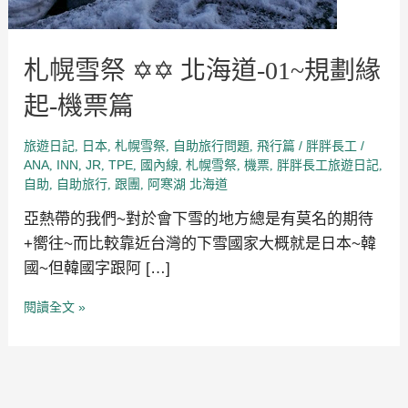
札幌雪祭 ✡✡ 北海道-01~規劃緣
起-機票篇
旅遊日記
日本
札幌雪祭
自助旅行問題
飛行篇
/
/
,
,
,
,
胖胖長工
ANA
INN
JR
TPE
國內線
札幌雪祭
機票
胖胖長工旅遊日記
,
,
,
,
,
,
,
,
自助
自助旅行
跟團
阿寒湖 北海道
,
,
,
亞熱帶的我們~對於會下雪的地方總是有莫名的期待
+嚮往~而比較靠近台灣的下雪國家大概就是日本~韓
國~但韓國字跟阿 […]
閱讀全文 »