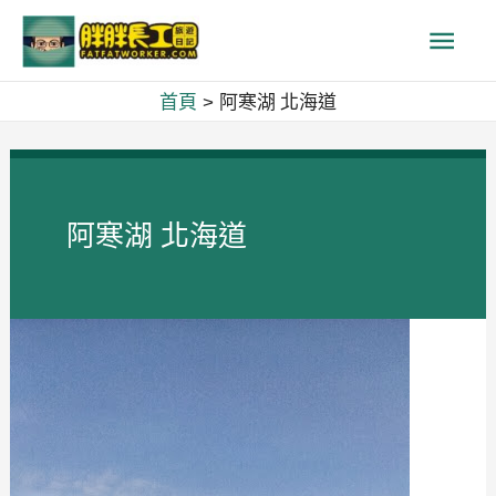
跳
主
至
主
要
首頁
阿寒湖 北海道
要
內
選
容
單
阿寒湖 北海道
札
幌
雪
祭
✡✡
北
海
道-01~
規