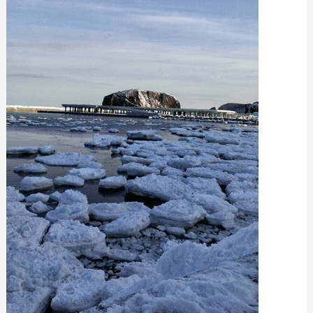
劃
緣
起-
機
票
篇