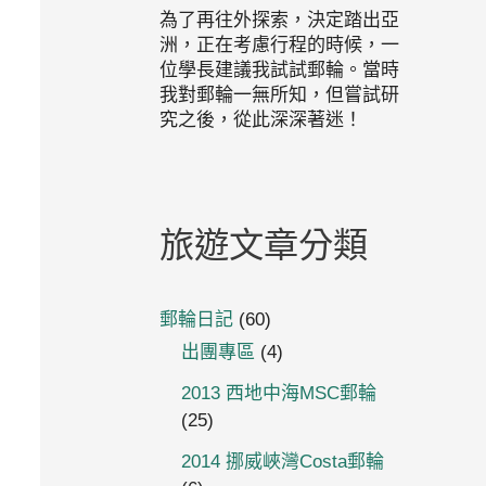
為了再往外探索，決定踏出亞
洲，正在考慮行程的時候，一
位學長建議我試試郵輪。當時
我對郵輪一無所知，但嘗試研
究之後，從此深深著迷！
旅遊文章分類
郵輪日記
(60)
出團專區
(4)
2013 西地中海MSC郵輪
(25)
2014 挪威峽灣Costa郵輪