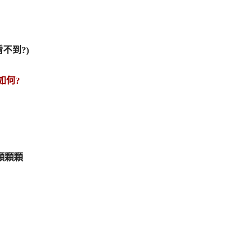
不到?)
如何?
顆顆顆