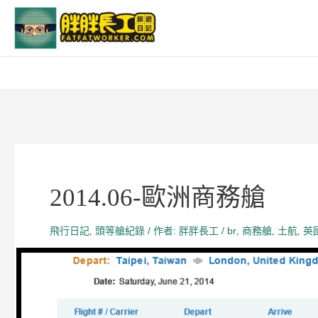
跳
至
主
要
內
容
2014.06-歐洲商務艙
飛行日記
頭等艙紀錄
/ 作者:
/
br
商務艙
土航
英
,
胖胖長工
,
,
,