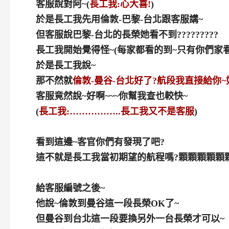
客服說對阿~(
長工我:心大喜!
)
於是長工我先用倫敦-巴黎-台北跟客服講~
但客服說巴黎-台北的長榮她看不到?????????
長工我開始覺得怪~(每家都看的到~只有你們家看
於是長工我說~
那不然就
倫敦-曼谷-台北好了?航段我直接給你~
客服竟然說~好啊~~~你幫我查也較快~
(
長工我:……………..長工我又不是客服
)
看到這邊~客官你們有發現了吧?
這不就是長工我當初期望的航程嗎?顆顆顆顆顆
給客服編號之後~
他說~倫敦到曼谷這一段長榮OK了~
但曼谷到台北這一段要換另外一台長榮才可以~