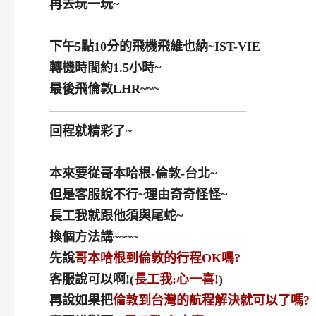
再去玩一玩~
下午5點10分的飛機飛維也納~IST-VIE
轉機時間約1.5小時~
最後飛倫敦LHR~~~
———————————————–
回程就精彩了~
本來要從哥本哈根-倫敦-台北~
但是客服說不行~理由奇奇怪怪~
長工我就跟他須與尾蛇~
換個方法講~~~~
先說
哥本哈根到倫敦的行程OK嗎?
客服說可以啊!(
長工我:心一喜!
)
再說如果把
倫敦到台灣的航程解決就可以了嗎?