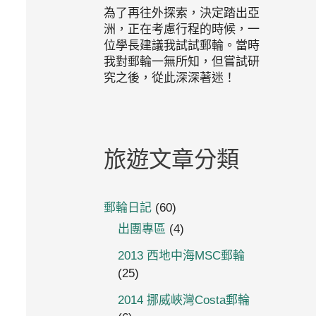
為了再往外探索，決定踏出亞
洲，正在考慮行程的時候，一
位學長建議我試試郵輪。當時
我對郵輪一無所知，但嘗試研
究之後，從此深深著迷！
旅遊文章分類
郵輪日記
(60)
出團專區
(4)
2013 西地中海MSC郵輪
(25)
2014 挪威峽灣Costa郵輪