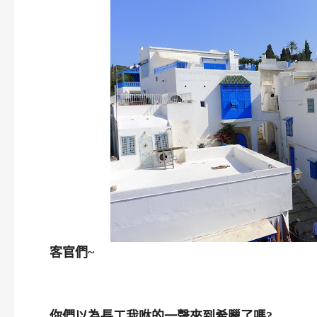
客官們~
你們以為長工我咻的一聲來到希臘了嗎?