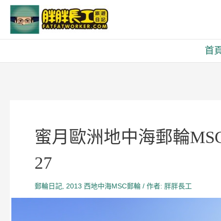
跳
至
主
首
要
內
容
蜜月歐洲地中海郵輪MSC~
27
郵輪日記
2013 西地中海MSC郵輪
/ 作者:
,
胖胖長工