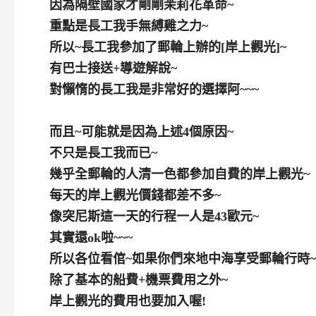
因為隔壁國家才剛剛茉莉花革命~
重點是長工我手無縛雞之力~
所以~長工我參加了郵輪上辦的[岸上觀光]~
有巴士接送+導遊解說~
對懶惰的長工我是非常好的選擇阿~~~
而且~可能就是因為上述4個原因~
不只是長工我而已~
幾乎全郵輪的人清一色都參加自費的岸上觀光~
每天的岸上觀光價錢都差不多~
像突尼斯這一天的行程一人是43歐元~
其實還ok啦~~~
所以各位看倌~如果你們來地中海享受郵輪行時~
除了基本的船費+機票費用之外~
岸上觀光的費用也要加入喔!