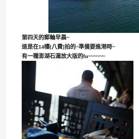
第四天的郵輪早晨~
這是在14樓[八費]拍的~
準備要進港時~
有一種澎湖石滬放大版的fu~~~~~~