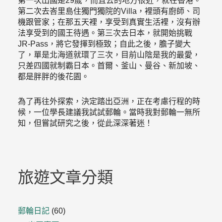
第一次出國是29歲，而且去的地方很近，就在香港。
第二次去峇里島住獨門獨院的Villa，裡頭有廚師、司
機跟管家；在那五天裡，享受到真實生活裡，沒有辦
法享受到的國王待遇。第三次去日本，就開始挑戰
JR-Pass，將它發揮到極致；自此之後，膽子變大
了，單是北海道就環了三次，目前山陰是我的最愛，
只差四國就制霸日本。首爾、釜山、曼谷、新加坡、
都是胖胖的後花園。
為了再往外探索，決定踏出亞洲，正在考慮行程的時
候，一位學長建議我試試郵輪。當時我對郵輪一無所
知，但嘗試研究之後，從此深深著迷！
旅遊文章分類
郵輪日記
(60)