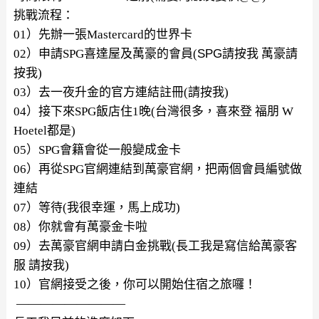
挑戰流程：
01）先辦一張Mastercard的世界卡
02）申請SPG喜達屋及萬豪的會員(
SPG請按我
萬豪請
按我
)
03）去一夜升金的官方連結註冊(
請按我
)
04）接下來SPG飯店住1晚(台灣很多，喜來登 福朋 W
Hoetel都是)
05）SPG會籍會從一般變成金卡
06）再從SPG官網連結到萬豪官網，把兩個會員編號做
連結
07）等待(我很幸運，馬上成功)
08）你就會有萬豪金卡啦
09）去萬豪官網申請白金挑戰(長工我是寫信給萬豪客
服
請按我
)
10）官網接受之後，你可以開始住宿之旅囉！
—————————