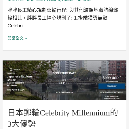
胖胖長工精心規劃郵輪行程: 與其他波羅地海航線郵
輪相比，胖胖長工精心規劃了: 1.搭乘獲獎無數
Celebri
閱讀全文 »
日
本
郵
輪
Celebrity
Millennium
的
3
大
優
日本郵輪Celebrity Millennium的
勢
3大優勢