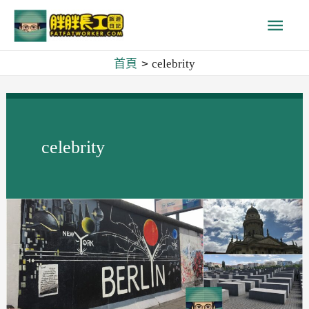
跳
主
至
主
要
首頁
celebrity
要
內
選
容
單
celebrity
波
羅
地
海
郵
輪
航
線
之