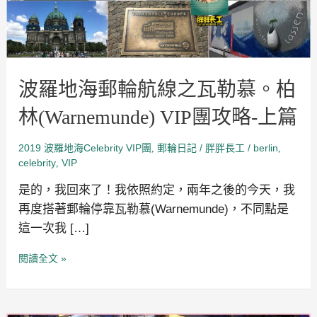
瓦
勒
慕。
柏
林
(Warnemunde)
VIP
波羅地海郵輪航線之瓦勒慕。柏
團
攻
略-
林(Warnemunde) VIP團攻略-上篇
上
篇
2019 波羅地海Celebrity VIP團
郵輪日記
/
/
berlin
,
胖胖長工
,
celebrity
VIP
,
是的，我回來了！我依照約定，兩年之後的今天，我
再度搭著郵輪停靠瓦勒慕(Warnemunde)，不同點是
這一次我 […]
閱讀全文 »