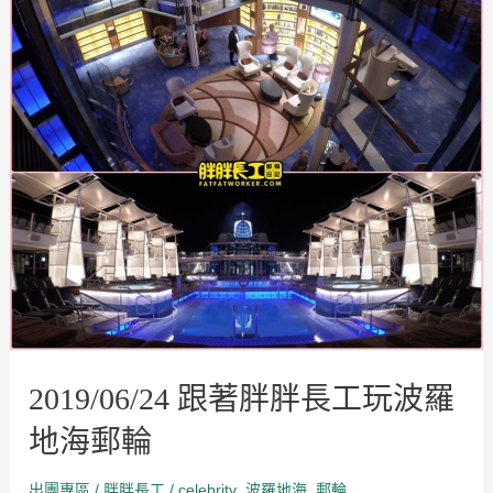
2019/06/24
跟
著
胖
胖
長
工
玩
波
羅
地
海
郵
輪
2019/06/24 跟著胖胖長工玩波羅
地海郵輪
出團專區
/
/
celebrity
波羅地海
郵輪
胖胖長工
,
,