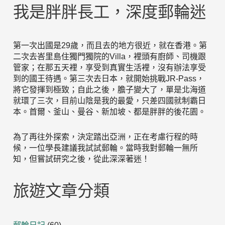
我是胖胖長工，深度郵輪迷
第一次出國是29歲，而且去的地方很近，就在香港。第
二次去峇里島住獨門獨院的Villa，裡頭有廚師、司機跟
管家；在那五天裡，享受到真實生活裡，沒有辦法享受
到的國王待遇。第三次去日本，就開始挑戰JR-Pass，
將它發揮到極致；自此之後，膽子變大了，單是北海道
就環了三次，目前山陰是我的最愛，只差四國就制霸日
本。首爾、釜山、曼谷、新加坡、都是胖胖的後花園。
為了再往外探索，決定踏出亞洲，正在考慮行程的時
候，一位學長建議我試試郵輪。當時我對郵輪一無所
知，但嘗試研究之後，從此深深著迷！
旅遊文章分類